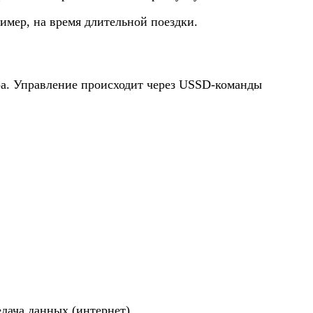
имер, на время длительной поездки.
ра. Управление происходит через USSD-команды
едача данных (интернет).