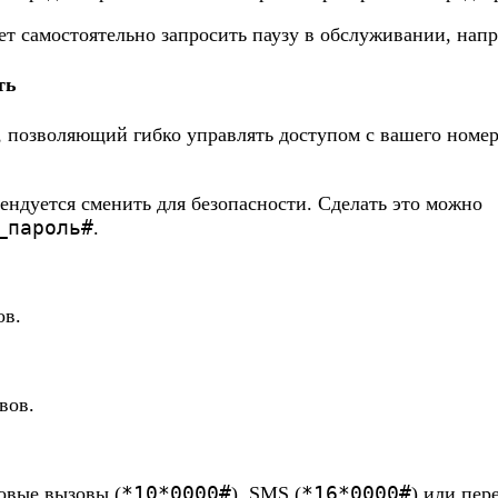
т самостоятельно запросить паузу в обслуживании, напр
ть
, позволяющий гибко управлять доступом с вашего номе
мендуется сменить для безопасности. Сделать это можно
_пароль#
.
ов.
вов.
*10*0000#
*16*0000#
овые вызовы (
), SMS (
) или пер