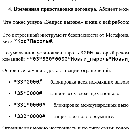
Временная приостановка договора.
Абонент може
Что такое услуга «Запрет вызова» и как с ней работа
Это встроенный инструмент безопасности от Мегафона
*Код*Пароль#
вида
.
0000
По умолчанию установлен пароль
, который реко
**03*330*0000*Новый_пароль*Новый
командой:
Основные команды для активации ограничений:
*33*0000#
— блокировка всех исходящих вызов
*35*0000#
— запрет всех входящих звонков.
*331*0000#
— блокировка международных вызо
*332*0000#
— запрет звонков в роуминге.
Ограничения можно настраивать и по типу связи: голос